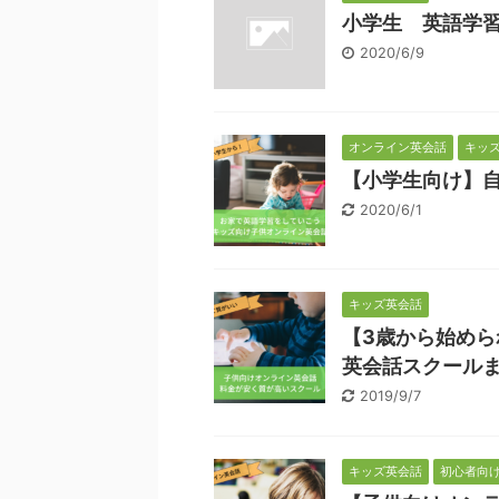
小学生 英語学
2020/6/9
オンライン英会話
キッ
【小学生向け】
2020/6/1
キッズ英会話
【3歳から始め
英会話スクール
2019/9/7
キッズ英会話
初心者向