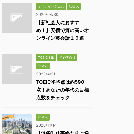
オンライン英会話
社会人
2020/04/30
【新社会人におすす
め！】安価で質の高いオ
ンライン英会話１０選
TOEIC全般
初心者向け
社会人
2020/4/21
TOEIC平均点は約590
点！あなたの年代の目標
点数をチェック
社会人
2020/11/14
【池袋】仕事終わりに通