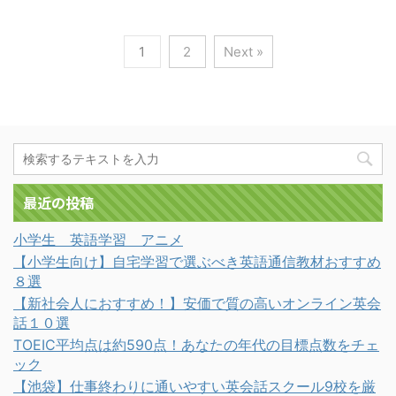
1
2
Next »
最近の投稿
小学生 英語学習 アニメ
【小学生向け】自宅学習で選ぶべき英語通信教材おすすめ
８選
【新社会人におすすめ！】安価で質の高いオンライン英会
話１０選
TOEIC平均点は約590点！あなたの年代の目標点数をチェ
ック
【池袋】仕事終わりに通いやすい英会話スクール9校を厳