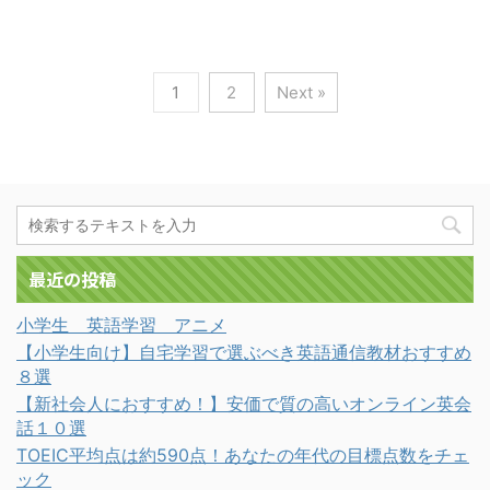
1
2
Next »
最近の投稿
小学生 英語学習 アニメ
【小学生向け】自宅学習で選ぶべき英語通信教材おすすめ
８選
【新社会人におすすめ！】安価で質の高いオンライン英会
話１０選
TOEIC平均点は約590点！あなたの年代の目標点数をチェ
ック