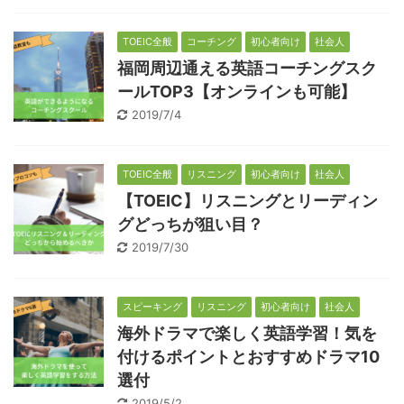
TOEIC全般
コーチング
初心者向け
社会人
福岡周辺通える英語コーチングスク
ールTOP3【オンラインも可能】
2019/7/4
TOEIC全般
リスニング
初心者向け
社会人
【TOEIC】リスニングとリーディン
グどっちが狙い目？
2019/7/30
スピーキング
リスニング
初心者向け
社会人
海外ドラマで楽しく英語学習！気を
付けるポイントとおすすめドラマ10
選付
2019/5/2