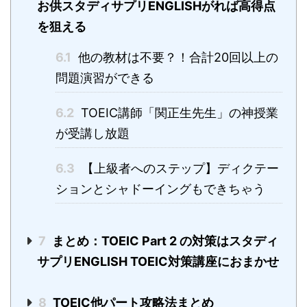
お供スタディサプリENGLISHがれば高得点
を狙える
6.1
他の教材は不要？！合計20回以上の
問題演習ができる
6.2
TOEIC講師「関正生先生」の神授業
が受講し放題
6.3
【上級者へのステップ】ディクテー
ションとシャドーイングもできちゃう
7
まとめ：TOEIC Part 2 の対策はスタディ
サプリENGLISH TOEIC対策講座におまかせ
8
TOEIC他パート攻略法まとめ