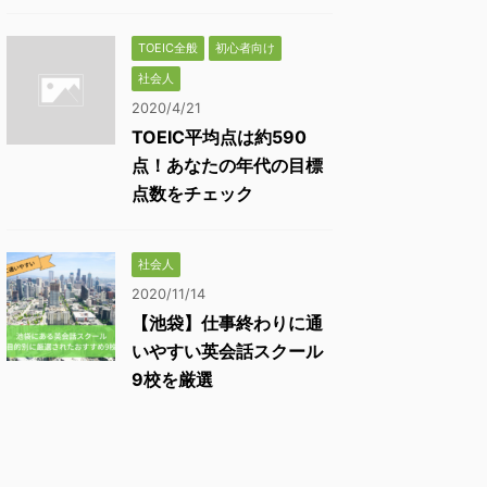
TOEIC全般
初心者向け
社会人
2020/4/21
TOEIC平均点は約590
点！あなたの年代の目標
点数をチェック
社会人
2020/11/14
【池袋】仕事終わりに通
いやすい英会話スクール
9校を厳選