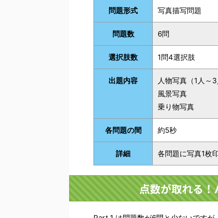
問題形式
写真描写問題
問題数
6問
選択肢数
1問4選択肢
出題内容
人物写真（1人～
風景写真
乗り物写真
各問題の間
約5秒
詳細
各問題に写真1枚
点数が取れる！
Part 1 は問題数が6問と少ない