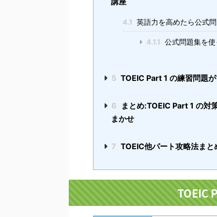
講座
4.1
英語力を高めたら公式問
4.1.1
公式問題集を使っ
5
TOEIC Part 1 の練習問
6
まとめ:TOEIC Part 1 
まかせ
7
TOEIC他パート攻略法まと
TOEIC