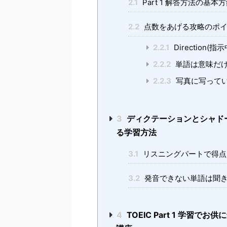
2.1
Part 1 解答方法の基本
2.2
点数をあげる攻略のポ
2.2.1
Directio
2.2.2
単語は意味だけ
2.2.3
写真に写って
3
ディクテーションとシャドーイ
る学習方法
3.1
リスニングパートで得点
3.2
発音できない単語は聞き
4
TOEIC Part 1 学習で